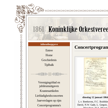
inhoudsopgave
Concertprogram
Entree
Home
Geschiedenis
Tijdbalk
Verenigingsblad en
jubileumuitgaven
Krantenartikelen
Liefdadigheidsconcerten
dinsdag 12 januari 1864
Jaarverslagen op rijm
L.v. Beethoven, F.C. Boiëldie
David, N.W. Gade, L. Gregoir,
Concertprogramma's
Marschner, W.A. Mozart