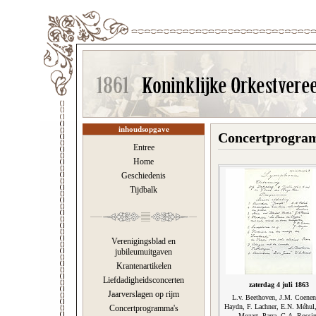
inhoudsopgave
Concertprogram
Entree
Home
Geschiedenis
Tijdbalk
Verenigingsblad en
jubileumuitgaven
Krantenartikelen
Liefdadigheidsconcerten
zaterdag 4 juli 1863
Jaarverslagen op rijm
L.v. Beethoven, J.M. Coenen
Haydn, F. Lachner, E.N. Méhul
Concertprogramma's
Mozart, Parra, G.A. Rossin