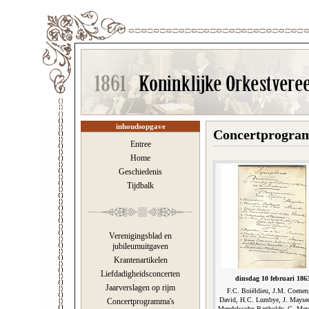
inhoudsopgave
Concertprogram
Entree
Home
Geschiedenis
Tijdbalk
Verenigingsblad en
jubileumuitgaven
Krantenartikelen
Liefdadigheidsconcerten
dinsdag 10 februari 186
Jaarverslagen op rijm
F.C. Boiëldieu, J.M. Coenen
David, H.C. Lumbye, J. Maysed
Concertprogramma's
Mendelssohn-Bartholdy, G. Meye