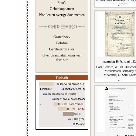
Foto's
A.F. Servais
Geluidsopnamen
Notulen en overige documenten
Gastenboek
Colofon
Gerelateerde sites
Over de initiatiefnemer van
deze site
maandag 18 februari 192
Gabr. Grovlez, W.J.zn. Hutschen
F. Mendelssohn-Bartholdy, 
Meyerbeer, C. Saint-Saen
Tijdbalk