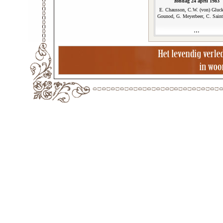
zondag 24 april 1983
E. Chausson, C.W. (von) Gluck
Gounod, G. Meyerbeer, C. Saint