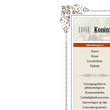
inhoudsopgave
Entree
Home
Geschiedenis
Tijdbalk
Verenigingsblad en
jubileumuitgaven
Krantenartikelen
Liefdadigheidsconcerten
Jaarverslagen op rijm
Concertprogramma's