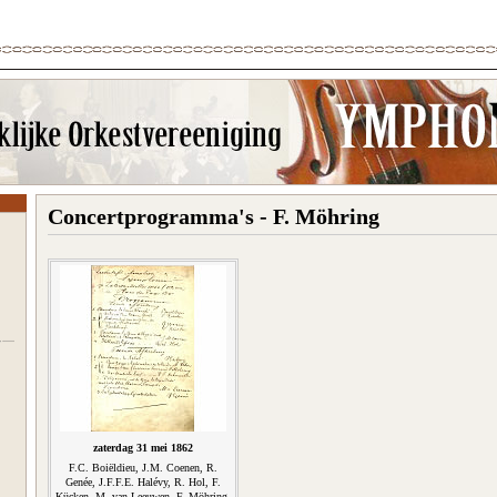
Concertprogramma's - F. Möhring
zaterdag 31 mei 1862
F.C. Boiëldieu, J.M. Coenen, R.
Genée, J.F.F.E. Halévy, R. Hol, F.
Kücken, M. van Leeuwen, F. Möhring,