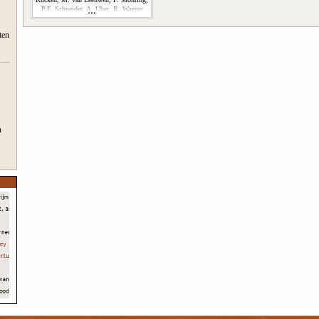
P.F. Schneider, A. Uber, R. Wagner
ten
n