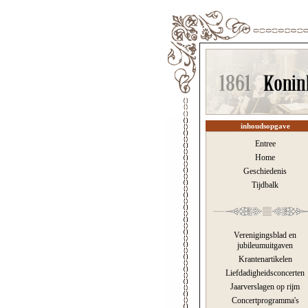
inhoudsopgave
Entree
Home
Geschiedenis
Tijdbalk
Verenigingsblad en
jubileumuitgaven
Krantenartikelen
Liefdadigheidsconcerten
Jaarverslagen op rijm
Concertprogramma's