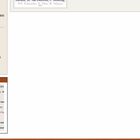
P.F. Schneider, A. Uber, R. Wagner
ten
n