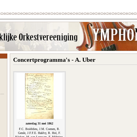
Concertprogramma's - A. Uber
zaterdag 31 mei 1862
F.C. Boiëldieu, J.M. Coenen, R.
Genée, J.F.F.E. Halévy, R. Hol, F.
Kücken, M. van Leeuwen, F. Möhring,