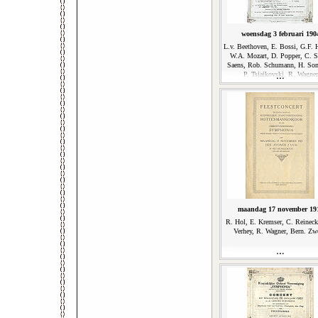
woensdag 3 februari 190
L.v. Beethoven, E. Bossi, G.F. 
W.A. Mozart, D. Popper, C. S
Saens, Rob. Schumann, H. So
P. Tsjaikovski, R. Wagner
maandag 17 november 19
R. Hol, E. Kremser, C. Reineck
Verhey, R. Wagner, Bern. Zw