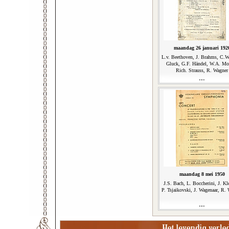
maandag 26 januari 192
L.v. Beethoven, J. Brahms, C.W
Gluck, G.F. Händel, W.A. Moz
Rich. Strauss, R. Wagner
maandag 8 mei 1950
J.S. Bach, L. Boccherini, J. Kl
P. Tsjaikovski, J. Wagenaar, R.