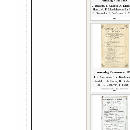
dinsdag 7 mei 1889
J. Brahms, F. Chopin, A. Dietri
Henschel, F. Mendelssohn-Bart
C. Reinecke, R. Volkman, R. 
maandag 25 november 18
L.v. Beethoven, L.v. Beethove
Bendel, Rob. Fuchs, B. Godar
Hol, H.J. Jochems, F. Liszt, 
Paderewski, R. Wagner