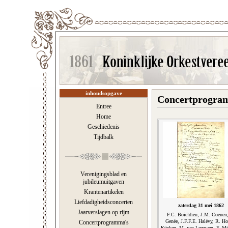
inhoudsopgave
Concertprogram
Entree
Home
Geschiedenis
Tijdbalk
Verenigingsblad en
jubileumuitgaven
Krantenartikelen
Liefdadigheidsconcerten
zaterdag 31 mei 1862
Jaarverslagen op rijm
F.C. Boiëldieu, J.M. Coenen
Genée, J.F.F.E. Halévy, R. Ho
Concertprogramma's
Kücken, M. van Leeuwen, F. Mö