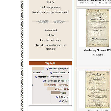
Foto's
P.F. Schneider, A. Uber, R. W
Geluidsopnamen
Notulen en overige documenten
Gastenboek
Colofon
Gerelateerde sites
Over de initiatiefnemer van
deze site
donderdag 21 maart 187
R. Wagner
Tijdbalk