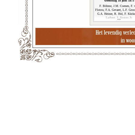
woensdag 18 juni 1873
F. Böhme, J.M. Coenen, F. 
Flotow, F.A. Gevaert, L.F. Gros
G.A. Heinze, R. Hol, F. Kücke
Lachner, J. Strauss Jr.