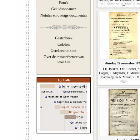
Foto's
P.F. Schneider, A. Uber, R. W
Geluidsopnamen
Notulen en overige documenten
Gastenboek
Colofon
Gerelateerde sites
Over de initiatiefnemer van
deze site
dinsdag 22 november 18
J.H. Bekker, J.M. Coenen, S
Copper, J. Mayseder, F. Mendel
Bartholdy, W.A. Mozart, C.M
Tijdbalk
Weber