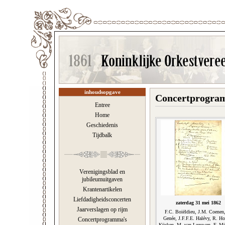
inhoudsopgave
Concertprogram
Entree
Home
Geschiedenis
Tijdbalk
Verenigingsblad en
jubileumuitgaven
Krantenartikelen
Liefdadigheidsconcerten
zaterdag 31 mei 1862
Jaarverslagen op rijm
F.C. Boiëldieu, J.M. Coenen
Genée, J.F.F.E. Halévy, R. Ho
Concertprogramma's
Kücken, M. van Leeuwen, F. Mö