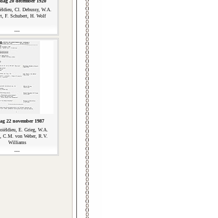
dag 20 december 1920
ëldieu, Cl. Debussy, W.A.
t, F. Schubert, H. Wolf
ag 22 november 1987
oiëldieu, E. Grieg, W.A.
, C.M. von Weber, R.V.
Williams