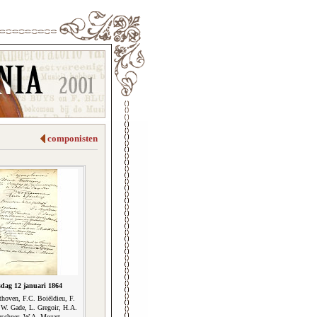
componisten
sdag 12 januari 1864
thoven, F.C. Boiëldieu, F.
.W. Gade, L. Gregoir, H.A.
schner, W.A. Mozart