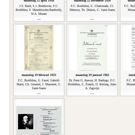
maandag 22 april 1918
maandag 22 november 1920
maan
J.S. Bach, L.v. Beethoven, F.C.
F.C. Boiëldieu, C. Chaminade, Cl.
F.C. Boi
Boiëldieu, F. Mendelssohn-Bartholdy,
Debussy, Th. Dubois, C. Saint-Saens
Mozar
W.A. Mozart
maandag 19 februari 1923
maandag 29 januari 1962
zond
F.C. Boiëldieu, G. Fauré, Gabriël-
Dr. Peter G. Anrooy, H. Badings, F.C.
F.C. B
Marie, Ch. Gounod, J. Massenet, C.
Boiëldieu, C. Franck, O. Ketting, Jules
Mozart
Saint-Saens
A. Zagwijn