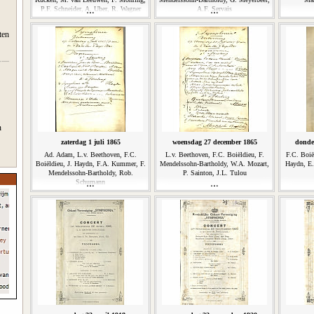
P.F. Schneider, A. Uber, R. Wagner
A.F. Servais
ten
n
zaterdag 1 juli 1865
woensdag 27 december 1865
donde
Ad. Adam, L.v. Beethoven, F.C.
L.v. Beethoven, F.C. Boiëldieu, F.
F.C. Boië
Boiëldieu, J. Haydn, F.A. Kummer, F.
Mendelssohn-Bartholdy, W.A. Mozart,
Haydn, E.
Mendelssohn-Bartholdy, Rob.
P. Sainton, J.L. Tulou
Schumann