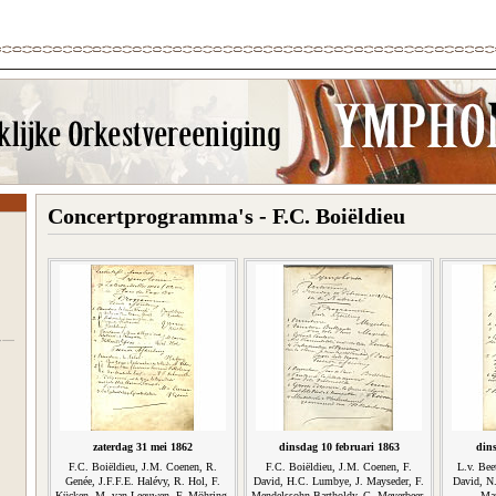
Concertprogramma's - F.C. Boiëldieu
zaterdag 31 mei 1862
dinsdag 10 februari 1863
din
F.C. Boiëldieu, J.M. Coenen, R.
F.C. Boiëldieu, J.M. Coenen, F.
L.v. Bee
Genée, J.F.F.E. Halévy, R. Hol, F.
David, H.C. Lumbye, J. Mayseder, F.
David, N
Kücken, M. van Leeuwen, F. Möhring,
Mendelssohn-Bartholdy, G. Meyerbeer,
Mar