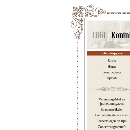
inhoudsopgave
Entree
Home
Geschiedenis
Tijdbalk
Verenigingsblad en
jubileumuitgaven
Krantenartikelen
Liefdadigheidsconcerten
Jaarverslagen op rijm
Concertprogramma's