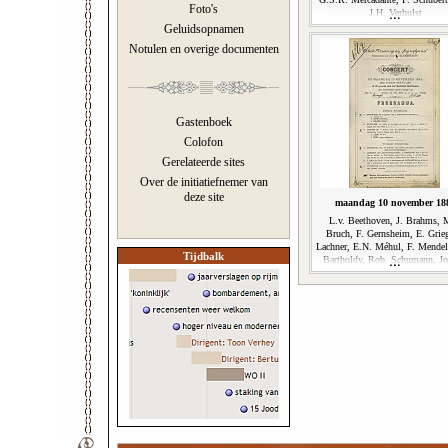
Foto's
J.H. Verhulst
Geluidsopnamen
Notulen en overige documenten
Gastenboek
Colofon
Gerelateerde sites
Over de initiatiefnemer van
deze site
maandag 10 november 18
L.v. Beethoven, J. Brahms, 
Bruch, F. Gernsheim, E. Grieg
Lachner, E.N. Méhul, F. Mendel
Tijdbalk
Bartholdy, Rob. Schumann, Jo
Svendsen