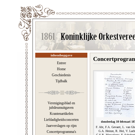
inhoudsopgave
Concertprogram
Entree
Home
Geschiedenis
Tijdbalk
Verenigingsblad en
jubileumuitgaven
Krantenartikelen
Liefdadigheidsconcerten
donderdag 10 februari 18
Jaarverslagen op rijm
F. Abt, F.A. Gevaert, L. van Gh
G.A. Heinze, R. Hol, V. Lach
Concertprogramma's
G.S.R. Mercadante, F. Schubert