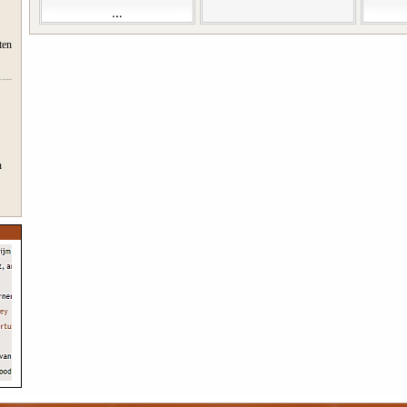
ten
n