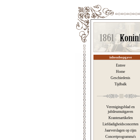
inhoudsopgave
Entree
Home
Geschiedenis
Tijdbalk
Verenigingsblad en
jubileumuitgaven
Krantenartikelen
Liefdadigheidsconcerten
Jaarverslagen op rijm
Concertprogramma's