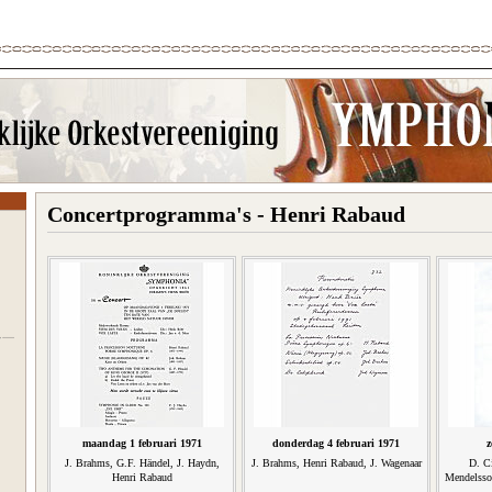
Concertprogramma's - Henri Rabaud
maandag 1 februari 1971
donderdag 4 februari 1971
z
J. Brahms, G.F. Händel, J. Haydn,
J. Brahms, Henri Rabaud, J. Wagenaar
D. C
Henri Rabaud
Mendelsso