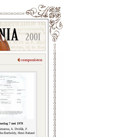
componisten
ondag 7 mei 1978
imarosa, A. Dvořák, F.
hn-Bartholdy, Henri Rabaud