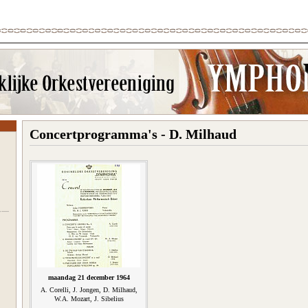
Concertprogramma's - D. Milhaud
maandag 21 december 1964
A. Corelli, J. Jongen, D. Milhaud,
W.A. Mozart, J. Sibelius