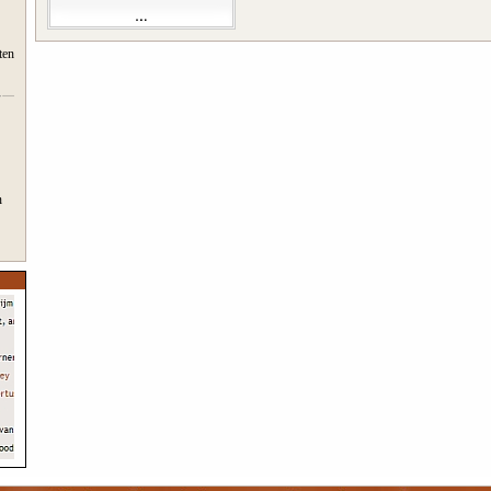
ten
n