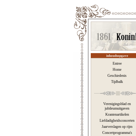
inhoudsopgave
Entree
Home
Geschiedenis
Tijdbalk
Verenigingsblad en
jubileumuitgaven
Krantenartikelen
Liefdadigheidsconcerten
Jaarverslagen op rijm
Concertprogramma's