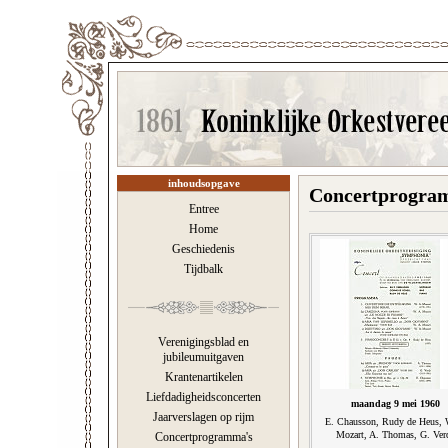
inhoudsopgave
Concertprogram
Entree
Home
Geschiedenis
Tijdbalk
Verenigingsblad en
jubileumuitgaven
Krantenartikelen
Liefdadigheidsconcerten
maandag 9 mei 1960
Jaarverslagen op rijm
E. Chausson, Rudy de Heus, 
Mozart, A. Thomas, G. Ver
Concertprogramma's