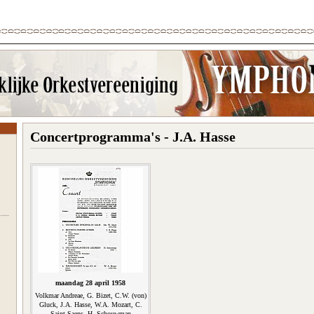
Concertprogramma's - J.A. Hasse
maandag 28 april 1958
Volkmar Andreae, G. Bizet, C.W. (von)
Gluck, J.A. Hasse, W.A. Mozart, C.
Saint-Saens, H. Schouwman