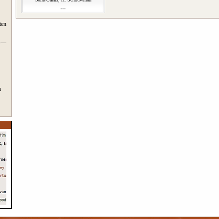
ten
n