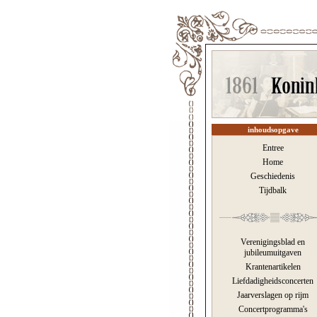
inhoudsopgave
Entree
Home
Geschiedenis
Tijdbalk
Verenigingsblad en
jubileumuitgaven
Krantenartikelen
Liefdadigheidsconcerten
Jaarverslagen op rijm
Concertprogramma's