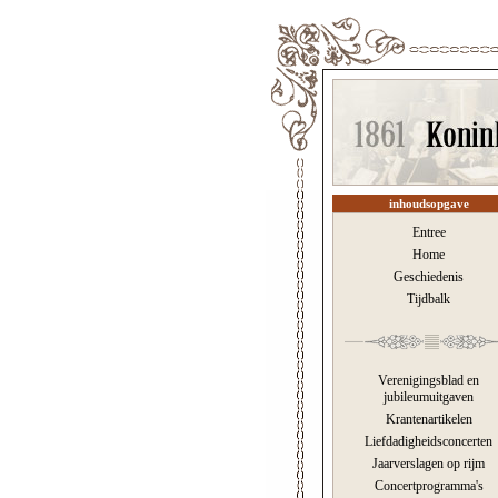
inhoudsopgave
Entree
Home
Geschiedenis
Tijdbalk
Verenigingsblad en
jubileumuitgaven
Krantenartikelen
Liefdadigheidsconcerten
Jaarverslagen op rijm
Concertprogramma's