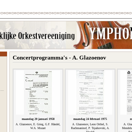
Concertprogramma's - A. Glazoenov
maandag 20 januari 1958
maandag 24 februari 1975
z
A. Glazoenov, E. Grieg, G.F. Händel,
A. Glazoenov, Leon Orthel, S.
A. Gla
W.A. Mozart
Rachmaninof, P. Tsjaikovski, A.
Mendels
Vivaldi
Sa