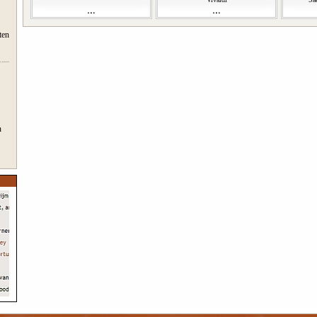
ten
n