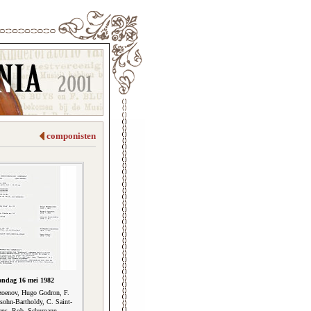
componisten
ondag 16 mei 1982
zoenov, Hugo Godron, F.
sohn-Bartholdy, C. Saint-
ens, Rob. Schumann