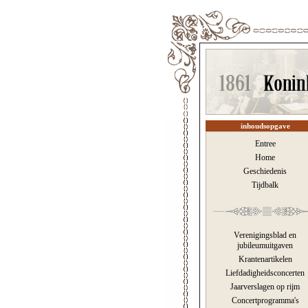
inhoudsopgave
Entree
Home
Geschiedenis
Tijdbalk
Verenigingsblad en
jubileumuitgaven
Krantenartikelen
Liefdadigheidsconcerten
Jaarverslagen op rijm
Concertprogramma's