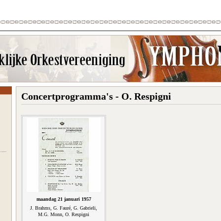
Concertprogramma's - O. Respigni
maandag 21 januari 1957
J. Brahms, G. Fauré, G. Gabrieli,
M.G. Monn, O. Respigni