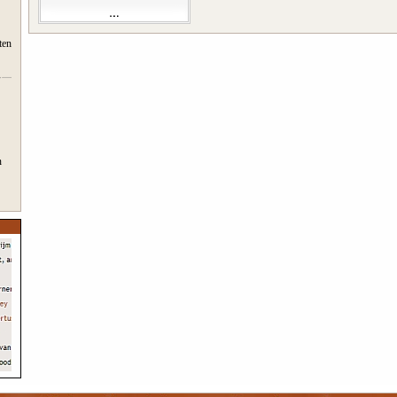
ten
n