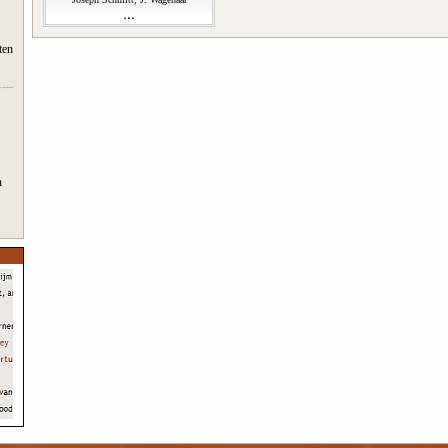
ten
n