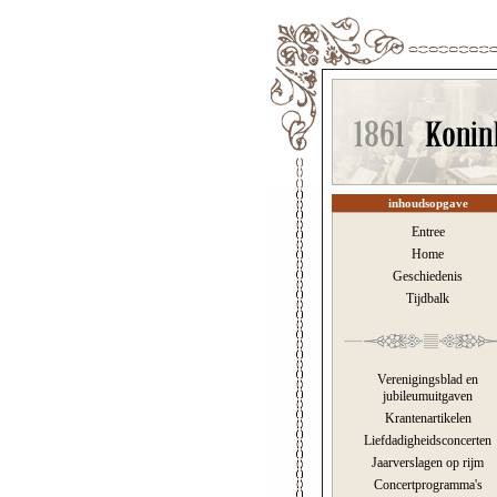
inhoudsopgave
Entree
Home
Geschiedenis
Tijdbalk
Verenigingsblad en
jubileumuitgaven
Krantenartikelen
Liefdadigheidsconcerten
Jaarverslagen op rijm
Concertprogramma's