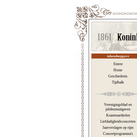
inhoudsopgave
Entree
Home
Geschiedenis
Tijdbalk
Verenigingsblad en
jubileumuitgaven
Krantenartikelen
Liefdadigheidsconcerten
Jaarverslagen op rijm
Concertprogramma's