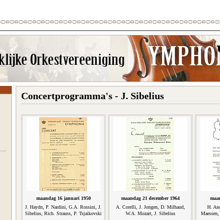
Concertprogramma's - J. Sibelius
maandag 16 januari 1950
maandag 21 december 1964
maan
J. Haydn, P. Nardini, G.A. Rossini, J.
A. Corelli, J. Jongen, D. Milhaud,
H. And
Sibelius, Rich. Strauss, P. Tsjaikovski
W.A. Mozart, J. Sibelius
Maessen, 