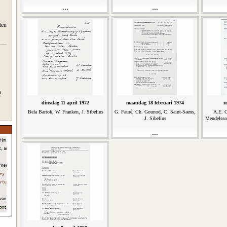
ten
n
dinsdag 11 april 1972
maandag 18 februari 1974
z
Bela Bartok, W. Franken, J. Sibelius
G. Fauré, Ch. Gounod, C. Saint-Saens,
A.E. C
J. Sibelius
Mendelsso