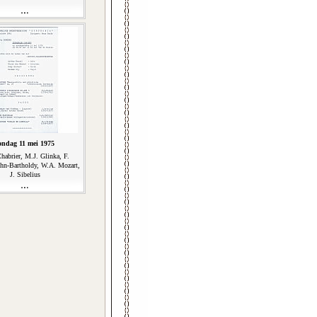
ondag 11 mei 1975
habrier, M.J. Glinka, F.
hn-Bartholdy, W.A. Mozart,
J. Sibelius