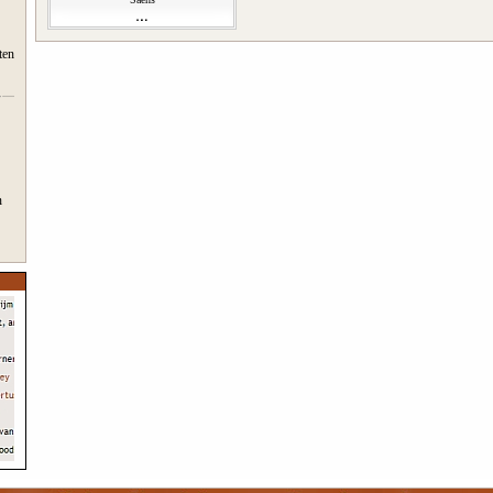
ten
n