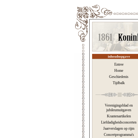
inhoudsopgave
Entree
Home
Geschiedenis
Tijdbalk
Verenigingsblad en
jubileumuitgaven
Krantenartikelen
Liefdadigheidsconcerten
Jaarverslagen op rijm
Concertprogramma's