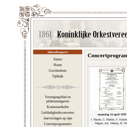
inhoudsopgave
Concertprogram
Entree
Home
Geschiedenis
Tijdbalk
Verenigingsblad en
jubileumuitgaven
Krantenartikelen
Liefdadigheidsconcerten
maandag 24 april 1939
Jaarverslagen op rijm
J. Haydn, G. Mahler, F. Schube
Wagner, Ant. Webern, H. Wo
Concertprogramma's