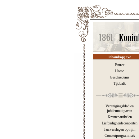
inhoudsopgave
Entree
Home
Geschiedenis
Tijdbalk
Verenigingsblad en
jubileumuitgaven
Krantenartikelen
Liefdadigheidsconcerten
Jaarverslagen op rijm
Concertprogramma's