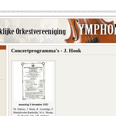
Concertprogramma's - J. Hook
maandag 9 december 1935
Th. Dubois, J. Hook, R. Leveridge, F.
Mendelssohn-Bartholdy, W.A. Mozart,
H. Purcell, Joh. J.H. Verhulst