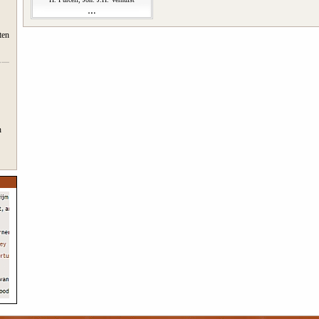
ten
n