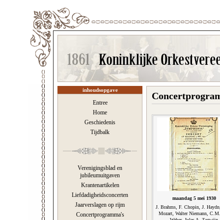
inhoudsopgave
Concertprogram
Entree
Home
Geschiedenis
Tijdbalk
Verenigingsblad en
jubileumuitgaven
Krantenartikelen
Liefdadigheidsconcerten
maandag 5 mei 1930
Jaarverslagen op rijm
J. Brahms, F. Chopin, J. Haydn
Mozart, Walter Niemann, C.M
Concertprogramma's
Weber, Jules A. Zagwijn