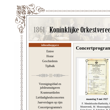
inhoudsopgave
Concertprogram
Entree
Home
Geschiedenis
Tijdbalk
Verenigingsblad en
jubileumuitgaven
Krantenartikelen
Liefdadigheidsconcerten
maandag 9 mei 1927
Jaarverslagen op rijm
F. Mendelssohn-Bartholdy, 
Monteverdi, M. Moussorgsky
Concertprogramma's
Saint-Saens, F. Schubert, H. 