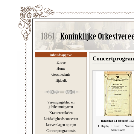
inhoudsopgave
Concertprogram
Entree
Home
Geschiedenis
Tijdbalk
Verenigingsblad en
jubileumuitgaven
Krantenartikelen
Liefdadigheidsconcerten
maandag 14 februari 192
Jaarverslagen op rijm
J. Haydn, F. Liszt, P. Nardini
Saint-Saens
Concertprogramma's