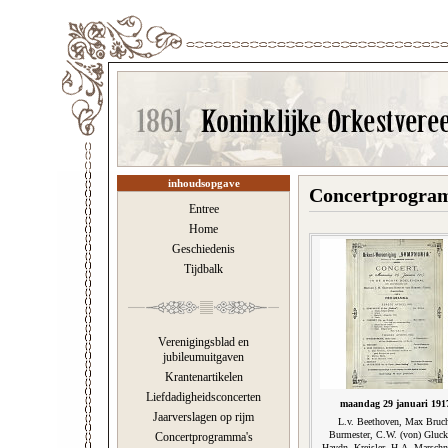
inhoudsopgave
Concertprogram
Entree
Home
Geschiedenis
Tijdbalk
Verenigingsblad en
jubileumuitgaven
Krantenartikelen
Liefdadigheidsconcerten
maandag 29 januari 191
Jaarverslagen op rijm
L.v. Beethoven, Max Bruc
Burmester, C.W. (von) Gluck
Concertprogramma's
Haydn, Kreisler, H.A. Marschne