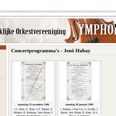
Concertprogramma's - Jenö Hubay
maandag 19 november 1906
zaterdag 30 januari 1909
J.S. Bach, G. Bizet, G.F. Händel, E.
J. Brahms, César Cui, A. Dvořák, J.
Hildach, H. Hofmann, Jenö Hubay, F.
Haydn, Jenö Hubay, H. Kaun, W.A.
Mendelssohn-Bartholdy, Cath. v.
Mozart, F. Schubert