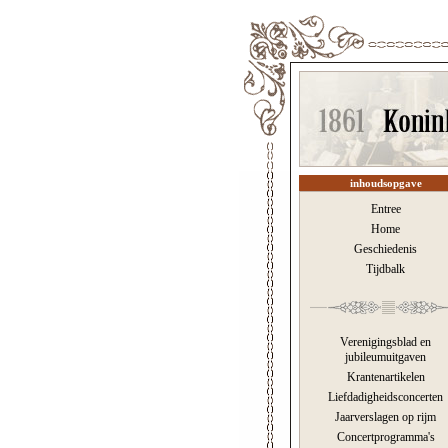
inhoudsopgave
Entree
Home
Geschiedenis
Tijdbalk
Verenigingsblad en
jubileumuitgaven
Krantenartikelen
Liefdadigheidsconcerten
Jaarverslagen op rijm
Concertprogramma's