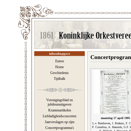
inhoudsopgave
Concertprogram
Entree
Home
Geschiedenis
Tijdbalk
Verenigingsblad en
jubileumuitgaven
Krantenartikelen
Liefdadigheidsconcerten
maandag 17 april 1905
Jaarverslagen op rijm
L.v. Beethoven, J. Brahms, F. 
P. Cornelius, A. Hamerik, G.F. 
Concertprogramma's
E. Hildach, J. Massenet, F