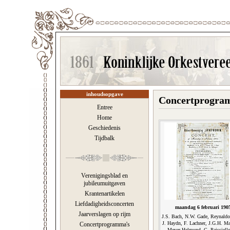
inhoudsopgave
Concertprogramm
Entree
Home
Geschiedenis
Tijdbalk
Verenigingsblad en
jubileumuitgaven
Krantenartikelen
Liefdadigheidsconcerten
maandag 6 februari 190
Jaarverslagen op rijm
J.S. Bach, N.W. Gade, Reynald
J. Haydn, F. Lachner, J.G.H. M
Concertprogramma's
Meyer-Helmund, G. Paissiello