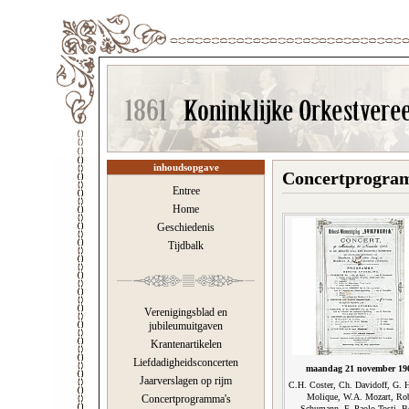
inhoudsopgave
Concertprogramm
Entree
Home
Geschiedenis
Tijdbalk
Verenigingsblad en
jubileumuitgaven
Krantenartikelen
Liefdadigheidsconcerten
maandag 21 november 19
Jaarverslagen op rijm
C.H. Coster, Ch. Davidoff, G. 
Molique, W.A. Mozart, Ro
Concertprogramma's
Schumann, F. Paolo Tosti, B