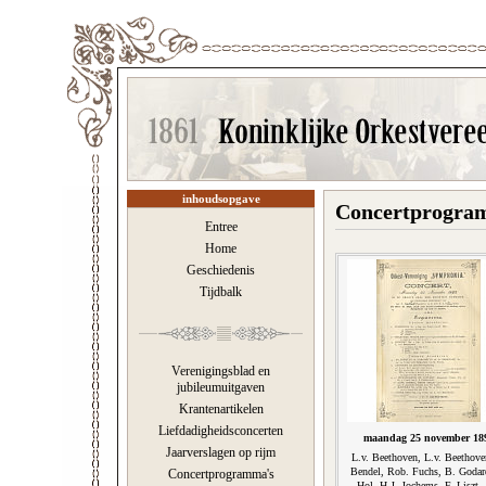
inhoudsopgave
Concertprogram
Entree
Home
Geschiedenis
Tijdbalk
Verenigingsblad en
jubileumuitgaven
Krantenartikelen
Liefdadigheidsconcerten
maandag 25 november 18
Jaarverslagen op rijm
L.v. Beethoven, L.v. Beethove
Bendel, Rob. Fuchs, B. Godar
Concertprogramma's
Hol, H.J. Jochems, F. Liszt, 