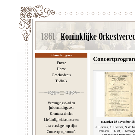
inhoudsopgave
Concertprogram
Entree
Home
Geschiedenis
Tijdbalk
Verenigingsblad en
jubileumuitgaven
Krantenartikelen
Liefdadigheidsconcerten
maandag 19 november 18
Jaarverslagen op rijm
J. Brahms, A. Dietrich, N.W. G
Hofmann, F. Liszt, P. Mascagn
Concertprogramma's
Mendelssohn-Bartholdy, M