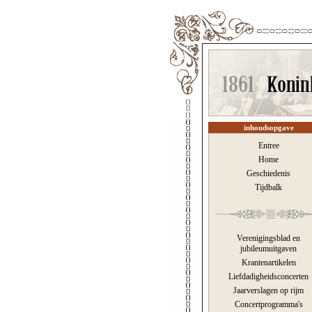
inhoudsopgave
Entree
Home
Geschiedenis
Tijdbalk
Verenigingsblad en
jubileumuitgaven
Krantenartikelen
Liefdadigheidsconcerten
Jaarverslagen op rijm
Concertprogramma's