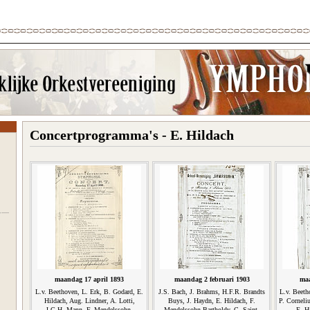
Concertprogramma's - E. Hildach
maandag 17 april 1893
maandag 2 februari 1903
maa
L.v. Beethoven, L. Erk, B. Godard, E.
J.S. Bach, J. Brahms, H.F.R. Brandts
L.v. Beeth
Hildach, Aug. Lindner, A. Lotti,
Buys, J. Haydn, E. Hildach, F.
P. Corneli
J.G.H. Mann, F. Mendelssohn-
Mendelssohn-Bartholdy, C. Saint-
E. H