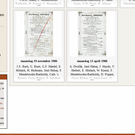
Bartholdy, D. Popper, C. Reinecke, L.
Saens, G.B. Viotti, R. Wagner
Mendelsso
Schnitzler
ten
n
maandag 19 november 1906
maandag 13 april 1908
J.S. Bach, G. Bizet, G.F. Händel, E.
A. Dvořák, Janö Habay, J. Haydn, V.
Hildach, H. Hofmann, Jenö Hubay, F.
Herbert, E. Hildach, W. Kienzl, F.
Mendelssohn-Bartholdy, Cath. v.
Mendelssohn-Bartholdy, D. Popper,
Rennes, Georg Rijken, F. Schubert
Georg Rijken, C. Saint-Saens, G.
Sporck