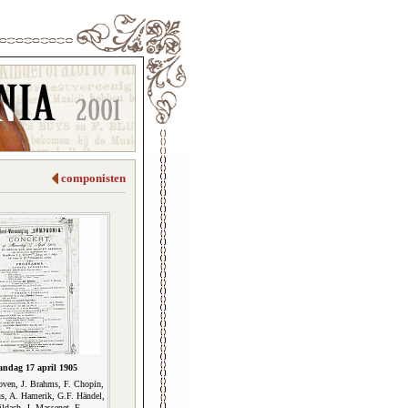
componisten
ndag 17 april 1905
oven, J. Brahms, F. Chopin,
us, A. Hamerik, G.F. Händel,
ildach, J. Massenet, F.