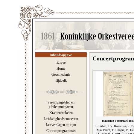
inhoudsopgave
Concertprogram
Entree
Home
Geschiedenis
Tijdbalk
Verenigingsblad en
jubileumuitgaven
Krantenartikelen
Liefdadigheidsconcerten
maandag 6 februari 189
Jaarverslagen op rijm
J.J. Abert, L.v. Beethoven, J. 
Max Bruch, F. Chopin, B. De
Concertprogramma's
J.L. Nicodé, J. Raff, C. Saint-