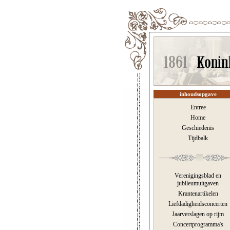
inhoudsopgave
Entree
Home
Geschiedenis
Tijdbalk
Verenigingsblad en
jubileumuitgaven
Krantenartikelen
Liefdadigheidsconcerten
Jaarverslagen op rijm
Concertprogramma's