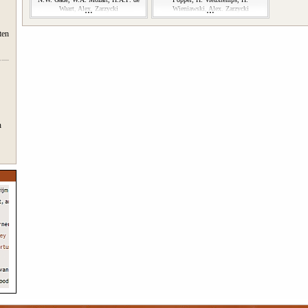
Waart, Alex. Zarzycki
Wieniawski, Alex. Zarzycki
ten
n