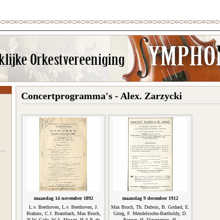
Concertprogramma's - Alex. Zarzycki
maandag 14 november 1892
maandag 9 december 1912
L.v. Beethoven, L.v. Beethoven, J.
Max Bruch, Th. Dubois, B. Godard, E.
Brahms, C.J. Brambach, Max Bruch,
Grieg, F. Mendelssohn-Bartholdy, D.
N.W. Gade, W.A. Mozart, H.A.P. de
Popper, H. Vieuxtemps, H.