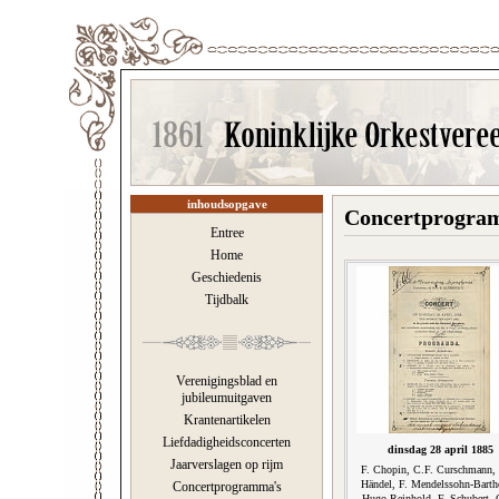
inhoudsopgave
Concertprogra
Entree
Home
Geschiedenis
Tijdbalk
Verenigingsblad en
jubileumuitgaven
Krantenartikelen
Liefdadigheidsconcerten
dinsdag 28 april 1885
Jaarverslagen op rijm
F. Chopin, C.F. Curschmann,
Händel, F. Mendelssohn-Barth
Concertprogramma's
Hugo Reinhold, F. Schubert, 