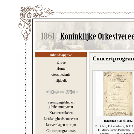
inhoudsopgave
Concertprogram
Entree
Home
Geschiedenis
Tijdbalk
Verenigingsblad en
jubileumuitgaven
Krantenartikelen
Liefdadigheidsconcerten
maandag 4 april 1892
Jaarverslagen op rijm
C. Bohm, F. Gernsheim, G.F. H
F. Mendelssohn-Bartholdy, 
Concertprogramma's
Reinhold, F. Ries, F. Schuber