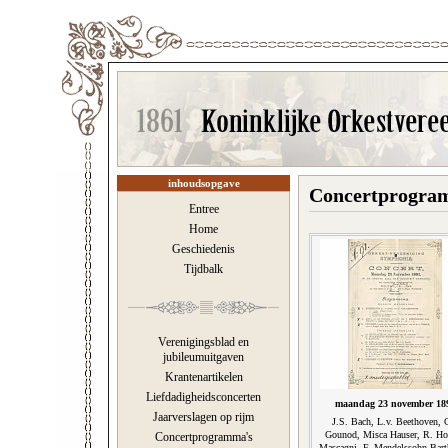
inhoudsopgave
Concertprogram
Entree
Home
Geschiedenis
Tijdbalk
Verenigingsblad en
jubileumuitgaven
Krantenartikelen
Liefdadigheidsconcerten
maandag 23 november 18
Jaarverslagen op rijm
J.S. Bach, L.v. Beethoven, 
Gounod, Misca Hauser, R. Hol
Concertprogramma's
Mascagni, F. Mendelssohn-Bart