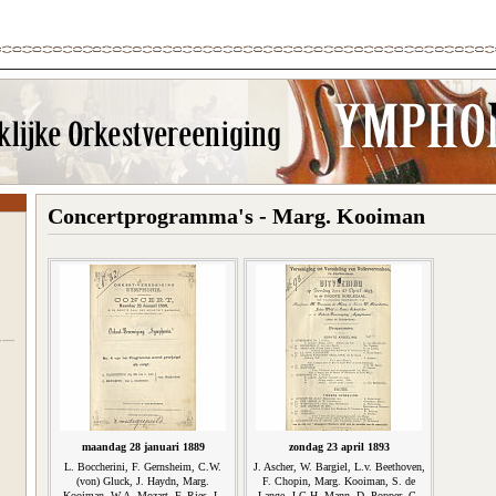
Concertprogramma's - Marg. Kooiman
maandag 28 januari 1889
zondag 23 april 1893
L. Boccherini, F. Gernsheim, C.W.
J. Ascher, W. Bargiel, L.v. Beethoven,
(von) Gluck, J. Haydn, Marg.
F. Chopin, Marg. Kooiman, S. de
Kooiman, W.A. Mozart, F. Ries, L.
Lange, J.G.H. Mann, D. Popper, C.