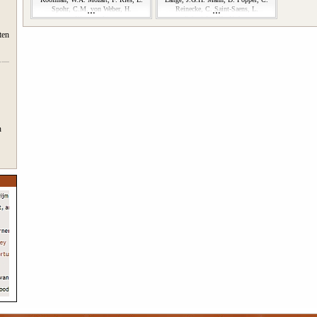
Spohr, C.M. von Weber, H.
Reinecke, C. Saint-Saens, L.
Wieniawski
Schnitzler, Th. Verhey
ten
n