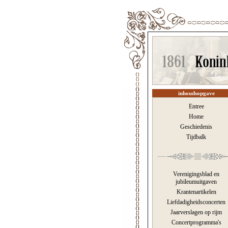
inhoudsopgave
Entree
Home
Geschiedenis
Tijdbalk
Verenigingsblad en
jubileumuitgaven
Krantenartikelen
Liefdadigheidsconcerten
Jaarverslagen op rijm
Concertprogramma's