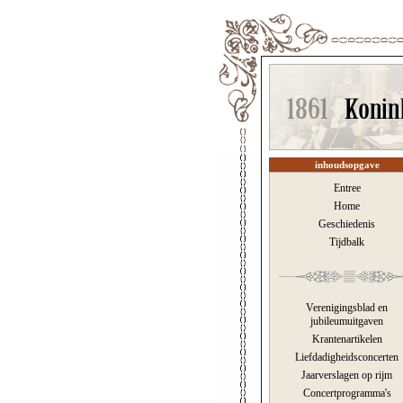
inhoudsopgave
Entree
Home
Geschiedenis
Tijdbalk
Verenigingsblad en
jubileumuitgaven
Krantenartikelen
Liefdadigheidsconcerten
Jaarverslagen op rijm
Concertprogramma's