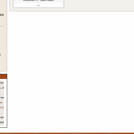
ten
n