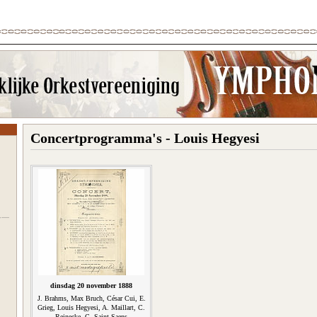
Concertprogramma's - Louis Hegyesi
dinsdag 20 november 1888
J. Brahms, Max Bruch, César Cui, E.
Grieg, Louis Hegyesi, A. Maillart, C.
Reinecke, C. Saint-Saens