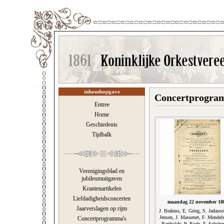
inhoudsopgave
Concertprogram
Entree
Home
Geschiedenis
Tijdbalk
Verenigingsblad en
jubileumuitgaven
Krantenartikelen
Liefdadigheidsconcerten
maandag 22 november 18
Jaarverslagen op rijm
J. Brahms, E. Grieg, S. Jadasso
Jensen, J. Massenet, F. Mendel
Concertprogramma's
Bartholdy, P. Rode, F. Schuber