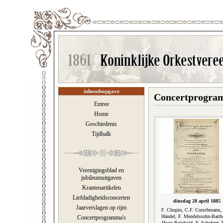
inhoudsopgave
Concertprogram
Entree
Home
Geschiedenis
Tijdbalk
Verenigingsblad en
jubileumuitgaven
Krantenartikelen
Liefdadigheidsconcerten
dinsdag 28 april 1885
Jaarverslagen op rijm
F. Chopin, C.F. Curschmann,
Händel, F. Mendelssohn-Barth
Concertprogramma's
Hugo Reinhold, F. Schubert, 