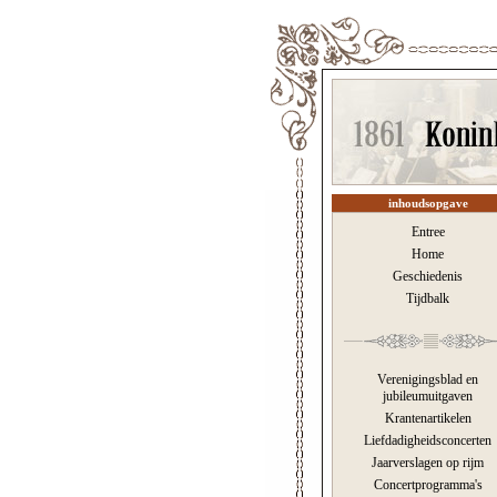
inhoudsopgave
Entree
Home
Geschiedenis
Tijdbalk
Verenigingsblad en
jubileumuitgaven
Krantenartikelen
Liefdadigheidsconcerten
Jaarverslagen op rijm
Concertprogramma's