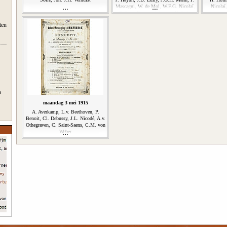
Mascagni, W. de Mol, W.F.G. Nicolaï,
Nicolaï
Cath. v. Rennes, Joh. J.H. Verhulst
ten
n
maandag 3 mei 1915
A. Averkamp, L.v. Beethoven, P.
Benoit, Cl. Debussy, J.L. Nicodé, A.v.
Othegraven, C. Saint-Saens, C.M. von
Weber