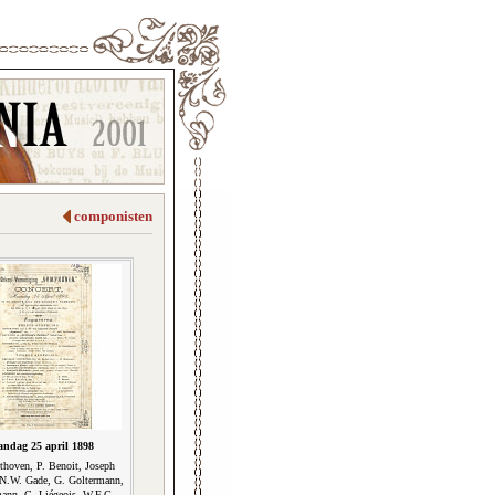
componisten
ndag 25 april 1898
thoven, P. Benoit, Joseph
, N.W. Gade, G. Goltermann,
ann, C. Liégeois, W.F.G.