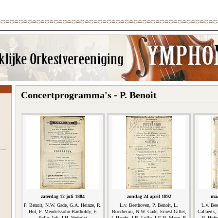
Concertprogramma's - P. Benoit
zaterdag 12 juli 1884
zondag 24 april 1892
maa
P. Benoit, N.W. Gade, G.A. Heinze, R.
L.v. Beethoven, P. Benoit, L.
L.v. Bee
Hol, F. Mendelssohn-Bartholdy, F.
Boccherini, N.W. Gade, Ernest Gillet,
Callaerts
Solle, Joh. J.H. Verhulst
J. Haydn, J.B. Lully, J.G.H. Mann, P.
H. Hofm