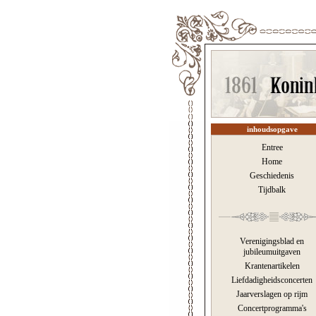
inhoudsopgave
Entree
Home
Geschiedenis
Tijdbalk
Verenigingsblad en
jubileumuitgaven
Krantenartikelen
Liefdadigheidsconcerten
Jaarverslagen op rijm
Concertprogramma's