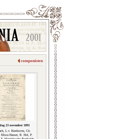
componisten
ag 23 november 1891
ach, L.v. Beethoven, Ch.
Misca Hauser, R. Hol, P.
 F. Mendelssohn-Bartholdy,