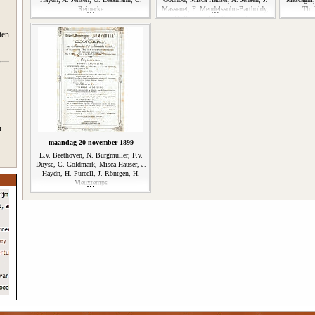
Reinecke
Massenet, F. Mendelssohn-Bartholdy,
Th. 
D. Popper, Joh. S. Svendsen
ten
n
maandag 20 november 1899
L.v. Beethoven, N. Burgmüller, F.v.
Duyse, C. Goldmark, Misca Hauser, J.
Haydn, H. Purcell, J. Röntgen, H.
Vieuxtemps