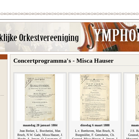
Concertprogramma's - Misca Hauser
maandag 28 januari 1884
dinsdag 6 maart 1888
maand
Jean Becker, L. Boccherini, Max
L.v. Beethoven, Max Bruch, N.
J.S. B
Bruch, N.W. Gade, Misca Hauser, J.
Burgmüller, F. Gernsheim, Ch.
Gounod, 
Haydn, A. Jensen, O. Lessmann, C.
Gounod, Misca Hauser, A. Jensen, J.
Mascagni,