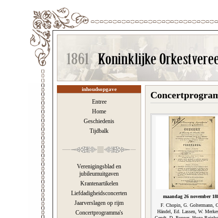
inhoudsopgave
Concertprogram
Entree
Home
Geschiedenis
Tijdbalk
Verenigingsblad en
jubileumuitgaven
Krantenartikelen
Liefdadigheidsconcerten
maandag 26 november 18
Jaarverslagen op rijm
F. Chopin, G. Goltermann, G
Händel, Ed. Lassen, W. Merke
Concertprogramma's
Gendt, D. Popper, Hugo Reinho