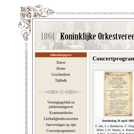
inhoudsopgave
Concertprogram
Entree
Home
Geschiedenis
Tijdbalk
Verenigingsblad en
jubileumuitgaven
Krantenartikelen
Liefdadigheidsconcerten
donderdag 26 april 188
Jaarverslagen op rijm
F. Abt, L.v. Beethoven, F. Chop
Hiller, L.W. Maurer, A. Rubins
Concertprogramma's
A.M.G. Sacchini, Rob. Schu