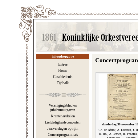
inhoudsopgave
Concertprogram
Entree
Home
Geschiedenis
Tijdbalk
Verenigingsblad en
jubileumuitgaven
Krantenartikelen
Liefdadigheidsconcerten
donderdag 30 november 1
Jaarverslagen op rijm
Ch. de Bériot, A. Dietrich, J. 
R. Hol, A. Jensen, H. Panofka
Concertprogramma's
Schumann, G. Spontini