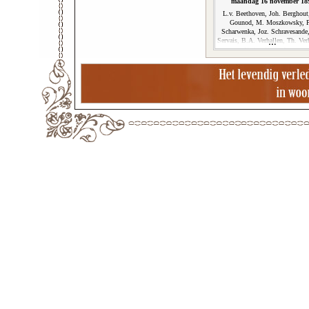
maandag 16 november 18
L.v. Beethoven, Joh. Berghout
Gounod, M. Moszkowsky, P
Scharwenka, Joz. Schravesande,
Servais, B.A. Verhallen, Th. Ver
Viotta, Bern. Zweers