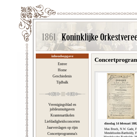
inhoudsopgave
Concertprogra
Entree
Home
Geschiedenis
Tijdbalk
Verenigingsblad en
jubileumuitgaven
Krantenartikelen
Liefdadigheidsconcerten
dinsdag 14 februari 188
Jaarverslagen op rijm
Max Bruch, N.W. Gade, F
Mendelssohn-Bartholdy, F
Concertprogramma's
Mendelssohn-Bartholdy, M