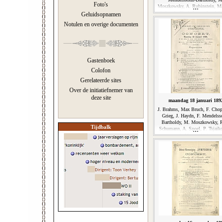
Foto's
Moszkowsky, A. Rubinstein, M
de Sandt, Ph. Scharwenka, Joh.
Geluidsopnamen
Verhulst
Notulen en overige documenten
Gastenboek
Colofon
Gerelateerde sites
Over de initiatiefnemer van
deze site
maandag 18 januari 189
J. Brahms, Max Bruch, F. Chop
Grieg, J. Haydn, F. Mendelss
Bartholdy, M. Moszkowsky, 
Tijdbalk
Schumann, A. Spoel, P. Tsjaik
C.M. von Weber