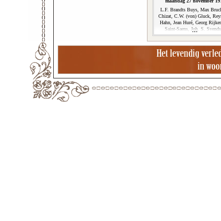
maandag 27 november 19
L.F. Brandts Buys, Max Bruch
Chizat, C.W. (von) Gluck, Rey
Hahn, Jean Huré, Georg Rijke
Saint-Saens, Joh. S. Svend