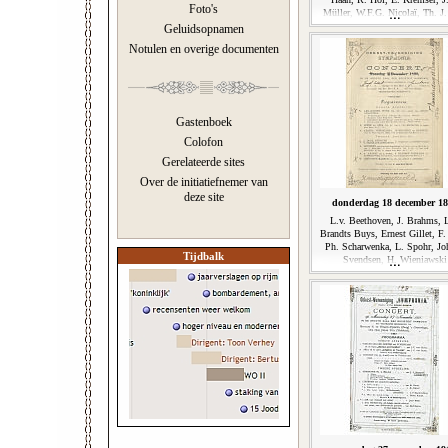
Foto's
Müller, W.F.G. Nicolaï, Th. J.
Geluidsopnamen
Notulen en overige documenten
Gastenboek
Colofon
Gerelateerde sites
Over de initiatiefnemer van
deze site
donderdag 18 december 1
L.v. Beethoven, J. Brahms, L
Brandts Buys, Ernest Gillet, F.
Ph. Scharwenka, L. Spohr, Jo
Tijdbalk
Svendsen, H. Wieniawski