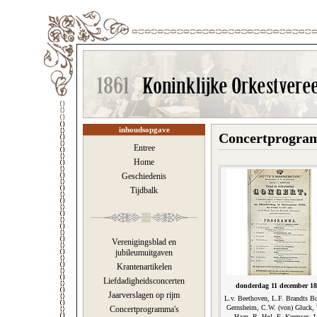
inhoudsopgave
Concertprogram
Entree
Home
Geschiedenis
Tijdbalk
Verenigingsblad en
jubileumuitgaven
Krantenartikelen
Liefdadigheidsconcerten
donderdag 11 december 18
Jaarverslagen op rijm
L.v. Beethoven, L.F. Brandts Bu
Gernsheim, C.W. (von) Gluck, 
Concertprogramma's
Haan, R. Hol, E. Kremser, J