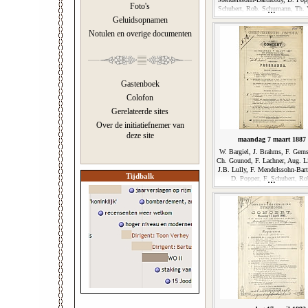
Foto's
Schubert, Rob. Schumann, Th. 
Geluidsopnamen
Notulen en overige documenten
Gastenboek
Colofon
Gerelateerde sites
Over de initiatiefnemer van
deze site
maandag 7 maart 1887
W. Bargiel, J. Brahms, F. Gern
Ch. Gounod, F. Lachner, Aug. L
J.B. Lully, F. Mendelssohn-Bart
Tijdbalk
D. Popper, F. Schubert, Ro
Schumann