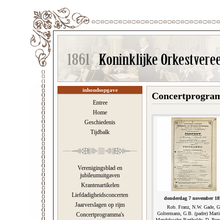
inhoudsopgave
Concertprogram
Entree
Home
Geschiedenis
Tijdbalk
Verenigingsblad en
jubileumuitgaven
Krantenartikelen
Liefdadigheidsconcerten
donderdag 7 november 18
Jaarverslagen op rijm
Rob. Franz, N.W. Gade, G
Goltermann, G.B. (padre) Marti
Concertprogramma's
Mendelssohn-Bartholdy, D. Popp