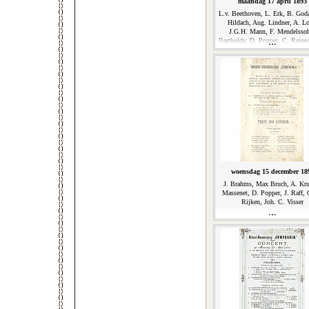
maandag 17 april 1893
L.v. Beethoven, L. Erk, B. Goda
Hildach, Aug. Lindner, A. Lo
J.G.H. Mann, F. Mendelsso
Bartholdy, D. Popper, C. Reinec
Schnitzler
woensdag 15 december 18
J. Brahms, Max Bruch, A. Kru
Massenet, D. Popper, J. Raff, 
Rijken, Joh. C. Visser