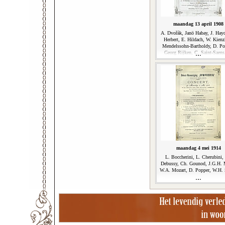
maandag 13 april 1908
A. Dvořák, Janö Habay, J. Hay
Herbert, E. Hildach, W. Kienzl
Mendelssohn-Bartholdy, D. Po
Georg Rijken, C. Saint-Saens
Sporck
maandag 4 mei 1914
L. Boccherini, L. Cherubini,
Debussy, Ch. Gounod, J.G.H. 
W.A. Mozart, D. Popper, W.H. 