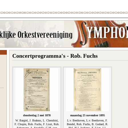
Concertprogramma's - Rob. Fuchs
donderdag 2 mei 1878
maandag 25 november 1895
W. Bargiel, J. Brahms, L. Cherubini,
L.v. Beethoven, L.v. Beethoven, F.
F. Chopin, Rob. Fuchs, F. Liszt, Rob.
Bendel, Rob. Fuchs, B. Godard, R.
Schumann, A. Stradella, C.M. von
Hol, H.J. Jochems, F. Liszt, J.J.