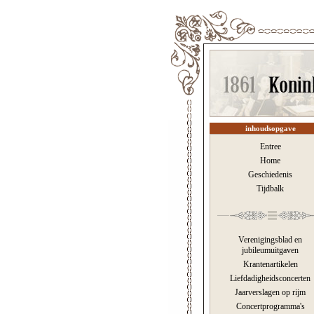
inhoudsopgave
Entree
Home
Geschiedenis
Tijdbalk
Verenigingsblad en
jubileumuitgaven
Krantenartikelen
Liefdadigheidsconcerten
Jaarverslagen op rijm
Concertprogramma's