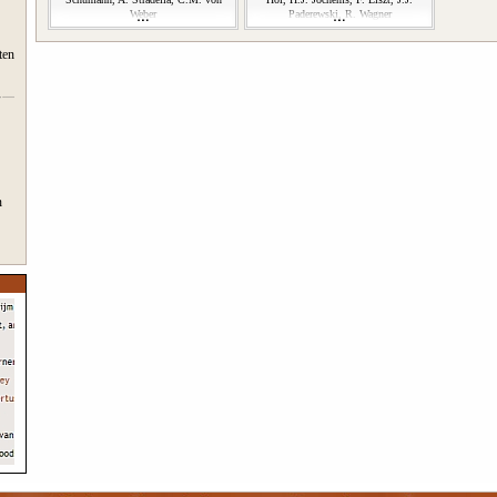
Weber
Paderewski, R. Wagner
ten
n