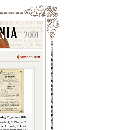
componisten
dag 21 januari 1884
erubini, F. Chopin, F.
m, J. Haydn, F. Liszt, F.
elssohn-Bartholdy, M.