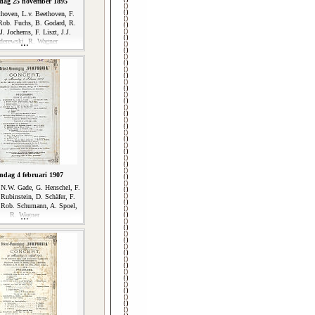
ag 25 november 1895
thoven, L.v. Beethoven, F.
Rob. Fuchs, B. Godard, R.
J. Jochems, F. Liszt, J.J.
derewski, R. Wagner
dag 4 februari 1907
 N.W. Gade, G. Henschel, F.
 Rubinstein, D. Schäfer, F.
 Rob. Schumann, A. Spoel,
R. Wagner