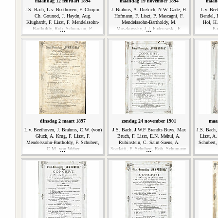
maandag 12 februari 1894
maandag 19 november 1894
maand
J.S. Bach, L.v. Beethoven, F. Chopin,
J. Brahms, A. Dietrich, N.W. Gade, H.
L.v. Bee
Ch. Gounod, J. Haydn, Aug.
Hofmann, F. Liszt, P. Mascagni, F.
Bendel, 
Klughardt, F. Liszt, F. Mendelssohn-
Mendelssohn-Bartholdy, M.
Hol, H.
Bartholdy, Rob. Schumann, P.
Moszkowsky, J.J. Paderewski, F.
Pa
Tsjaikovski
Schubert, Rob. Schumann, R. Wagner
dinsdag 2 maart 1897
zondag 24 november 1901
maan
L.v. Beethoven, J. Brahms, C.W. (von)
J.S. Bach, J.W.F Brandts Buys, Max
J.S. Bach,
Gluck, A. Krug, F. Liszt, F.
Bruch, F. Liszt, E.N. Méhul, A.
Liszt, A.
Mendelssohn-Bartholdy, F. Schubert,
Rubinstein, C. Saint-Saens, A.
Schubert,
C.M. von Weber
Scarlatti, F. Schubert, Rob. Schumann,
N. von Wilm