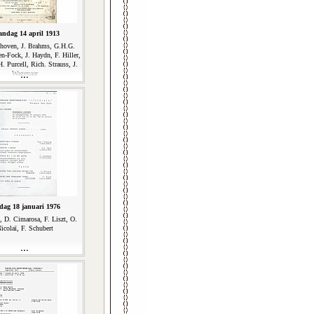
ndag 14 april 1913
thoven, J. Brahms, G.H.G.
n-Fock, J. Haydn, F. Hiller,
H. Purcell, Rich. Strauss, J.
Wagenaar
dag 18 januari 1976
, D. Cimarosa, F. Liszt, O.
icolaï, F. Schubert