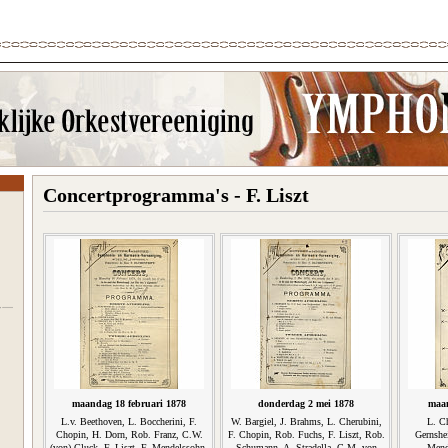
Concertprogramma's - F. Liszt
maandag 18 februari 1878
donderdag 2 mei 1878
maan
L.v. Beethoven, L. Boccherini, F.
W. Bargiel, J. Brahms, L. Cherubini,
L. Ch
Chopin, H. Dorn, Rob. Franz, C.W.
F. Chopin, Rob. Fuchs, F. Liszt, Rob.
Gernshei
(von) Gluck, F. Liszt, F. Mendelssohn-
Schumann, A. Stradella, C.M. von
Mend