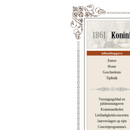
inhoudsopgave
Entree
Home
Geschiedenis
Tijdbalk
Verenigingsblad en
jubileumuitgaven
Krantenartikelen
Liefdadigheidsconcerten
Jaarverslagen op rijm
Concertprogramma's