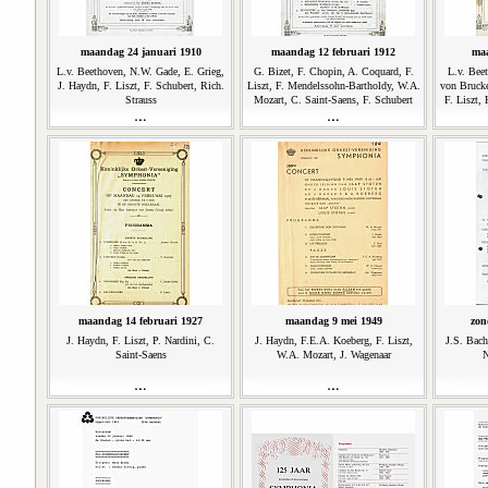
maandag 24 januari 1910
maandag 12 februari 1912
maa
L.v. Beethoven, N.W. Gade, E. Grieg,
G. Bizet, F. Chopin, A. Coquard, F.
L.v. Bee
J. Haydn, F. Liszt, F. Schubert, Rich.
Liszt, F. Mendelssohn-Bartholdy, W.A.
von Brucke
Strauss
Mozart, C. Saint-Saens, F. Schubert
F. Liszt, 
maandag 14 februari 1927
maandag 9 mei 1949
zon
J. Haydn, F. Liszt, P. Nardini, C.
J. Haydn, F.E.A. Koeberg, F. Liszt,
J.S. Bach
Saint-Saens
W.A. Mozart, J. Wagenaar
N