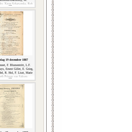
y, Xaver Scharwenka, Rob.
ann, Joh. S. Svendsen
dag 19 december 1887
net, F. Blumentritt, L.F.
ys, Ernest Gillet, E. Grieg,
el, R. Hol, F. Liszt, Marie
eth Prinses van Saksen-
, J. Raff, Rob. Schumann,
Jan G. Striening