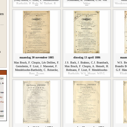
Bartholdy, P. Rode, W. Taubert, R.
Weber
Moszkowsk
Wagner
Schum
ten
n
maandag 30 november 1885
dinsdag 13 april 1886
maan
Max Bruch, F. Chopin, Léo Delibes, F.
J.S. Bach, J. Brahms, C.J. Brambach,
W.S. Ben
Gernsheim, F. Liszt, J. Massenet, F.
Max Bruch, F. Chopin, A. Henselt, H.
Brandts Bu
Mendelssohn-Bartholdy, C. Reinecke,
Hofmann, F. Liszt, F. Mendelssohn-
G.F. Händ
Bern. Zweers
Bartholdy, W.A. Mozart, W.F.G.
Elizab
Nicolaï, Nic. Rubinstein
Meiningen